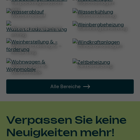
Verpackungsmaschi
Waschanlagen
nen
Wasserablauf
Wasserkühlung
Wasserschadensani
Weinbergbeheizung
erung
Weinherstellung & -
Windkraftanlagen
förderung
Wohnwagen &
Zeltbeheizung
Wohnmobile
Alle Bereiche
Verpassen Sie keine
Neuigkeiten mehr!