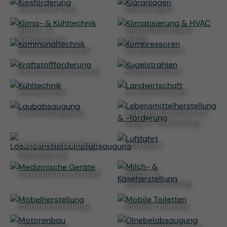
Kiesförderung
Kläranlagen
Klima- &
Klimatisierung &
Kühltechnik
HVAC
Kommunaltechnik
Kompressoren
Kraftstoffförderung
Kugelstrahlen
Kühltechnik
Landwirtschaft
Laubabsaugung
Lebensmittelherstel
lung & -förderung
Lösungsmitteldamp
Luftfahrt
fabsaugung
Medizinische Geräte
Milch- &
Käseherstellung
Möbelherstellung
Mobile Toiletten
Motorenbau
Ölnebelabsaugung