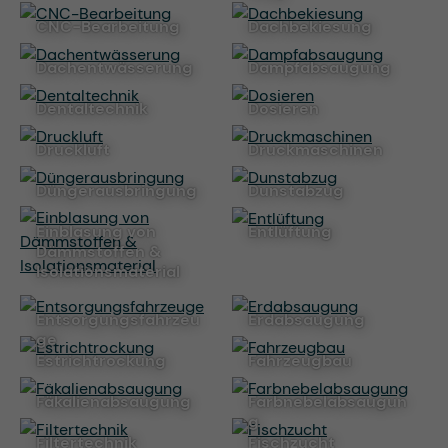
CNC-Bearbeitung
Dachbekiesung
Dachentwässerung
Dampfabsaugung
Dentaltechnik
Dosieren
Druckluft
Druckmaschinen
Düngerausbringung
Dunstabzug
Einblasung von
Entlüftung
Dämmstoffen &
Isolationsmaterial
Entsorgungsfahrzeu
Erdabsaugung
ge
Estrichtrockung
Fahrzeugbau
Fäkalienabsaugung
Farbnebelabsaugun
g
Filtertechnik
Fischzucht