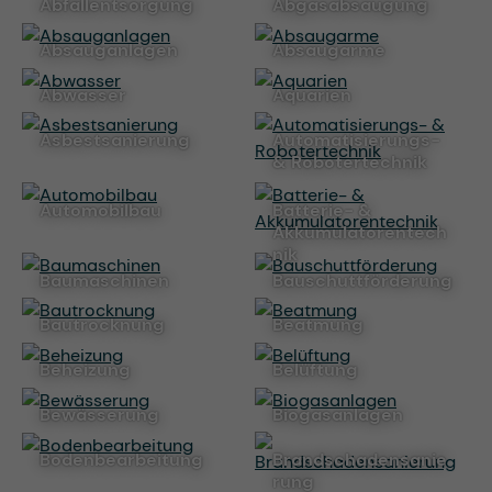
Abfallentsorgung
Abgasabsaugung
Absauganlagen
Absaugarme
Abwasser
Aquarien
Asbestsanierung
Automatisierungs-
& Robotertechnik
Automobilbau
Batterie- &
Akkumulatorentech
nik
Baumaschinen
Bauschuttförderung
Bautrocknung
Beatmung
Beheizung
Belüftung
Bewässerung
Biogasanlagen
Bodenbearbeitung
Brandschadensanie
rung