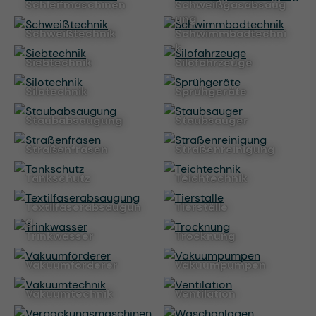
Schleifmaschinen
Schweißgasabsaug
ung
Schweißtechnik
Schwimmbadtechni
k
Siebtechnik
Silofahrzeuge
Silotechnik
Sprühgeräte
Staubabsaugung
Staubsauger
Straßenfräsen
Straßenreinigung
Tankschutz
Teichtechnik
Textilfaserabsaugun
Tierställe
g
Trinkwasser
Trocknung
Vakuumförderer
Vakuumpumpen
Vakuumtechnik
Ventilation