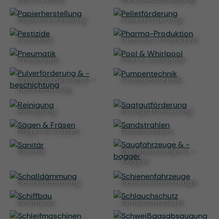
Papierherstellung
Pelletförderung
Pestizide
Pharma-Produktion
Pneumatik
Pool & Whirlpool
Pulverförderung & -
Pumpentechnik
beschichtung
Reinigung
Saatgutförderung
Sägen & Fräsen
Sandstrahlen
Sanitär
Saugfahrzeuge & -
bagger
Schalldämmung
Schienenfahrzeuge
Schiffbau
Schlauchschutz