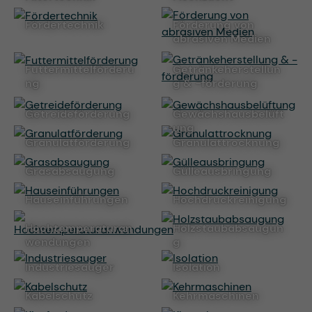
Fördertechnik
Förderung von
abrasiven Medien
Futtermittelförderu
Getränkeherstellun
ng
g & -förderung
Getreideförderung
Gewächshausbelüft
ung
Granulatförderung
Granulattrocknung
Grasabsaugung
Gülleausbringung
Hauseinführungen
Hochdruckreinigung
Hochtemperaturan
Holzstaubabsaugun
wendungen
g
Industriesauger
Isolation
Kabelschutz
Kehrmaschinen