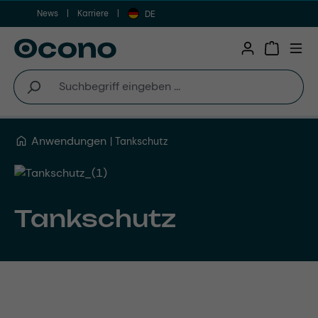
News
Karriere
Zum Hauptinhalt springen
DE
Warenkor
Anwendungen
Tankschutz
Tankschutz