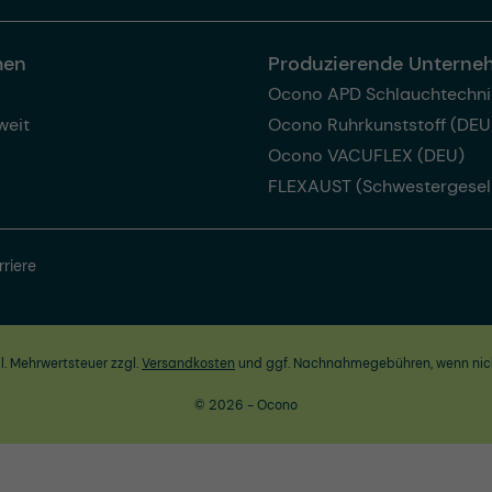
men
Produzierende Untern
Ocono APD Schlauchtechni
weit
Ocono Ruhrkunststoff (DEU
Ocono VACUFLEX (DEU)
FLEXAUST (Schwestergesel
rriere
zl. Mehrwertsteuer zzgl.
Versandkosten
und ggf. Nachnahmegebühren, wenn nic
© 2026 - Ocono