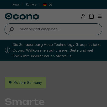
News
Karriere
Zum Hauptinhalt springen
DE
Warenkor
Die Schauenburg Hose Technology Group ist jetzt
ⓘ︎
Ocono. Willkommen auf unserer Seite und viel
Spaß mit unserer neuen Marke! ➜
Verlässlichkeit
Made in Germany
We Are Ocono
This is Ocono
Für
Smarte
Our Step Towards