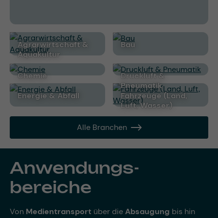
Agrarwirtschaft &
Bau
Aquakultur
Chemie
Druckluft &
Pneumatik
Energie & Abfall
Fahrzeuge (Land,
Luft, Wasser)
Alle Branchen
Anwendungs­
bereiche
Von
Medientransport
über die
Absaugung
bis hin