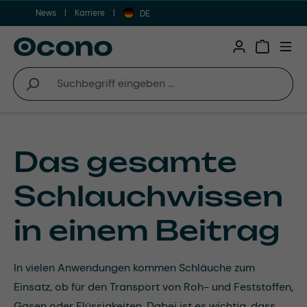
News
Karriere
Zum Hauptinhalt springen
DE
Warenkor
Das gesamte
Schlauchwissen
in einem Beitrag
In vielen Anwendungen kommen Schläuche zum
Einsatz, ob für den Transport von Roh- und Feststoffen,
Gasen oder Flüssigkeiten. Dabei ist es wichtig, dass