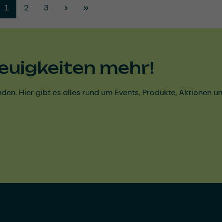
Seite
Seite
Seite
1
2
3
euigkeiten mehr!
den. Hier gibt es alles rund um Events, Produkte, Aktionen 