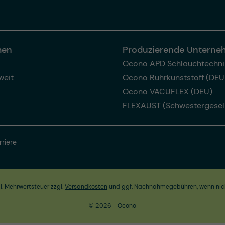
men
Produzierende Untern
Ocono APD Schlauchtechni
weit
Ocono Ruhrkunststoff (DEU
Ocono VACUFLEX (DEU)
FLEXAUST (Schwestergesel
rriere
zl. Mehrwertsteuer zzgl.
Versandkosten
und ggf. Nachnahmegebühren, wenn nic
© 2026 - Ocono