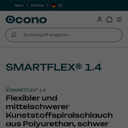
News
Karriere
Zum Hauptinhalt springen
DE
Warenkor
SMARTFLEX® 1.4
Flexibler und
mittelschwerer
Kunststoffspiralschlauch
aus Polyurethan, schwer