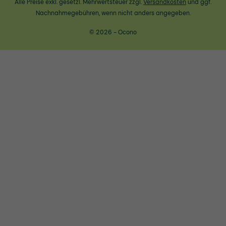
Alle Preise exkl. gesetzl. Mehrwertsteuer zzgl.
Versandkosten
und ggf.
Nachnahmegebühren, wenn nicht anders angegeben.
© 2026 - Ocono