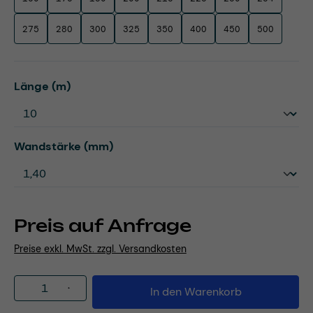
275
280
300
325
350
400
450
500
auswählen
Länge (m)
auswählen
Wandstärke (mm)
Preis auf Anfrage
Preise exkl. MwSt. zzgl. Versandkosten
Produkt Anzahl: Gib den gewünschten Wert
In den Warenkorb