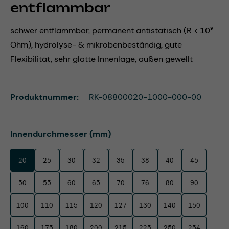
entflammbar
schwer entflammbar, permanent antistatisch (R < 10⁹
Ohm), hydrolyse- & mikrobenbeständig, gute
Flexibilität, sehr glatte Innenlage, außen gewellt
Produktnummer:
RK-08800020-1000-000-00
auswählen
Innendurchmesser (mm)
20
25
30
32
35
38
40
45
50
55
60
65
70
76
80
90
100
110
115
120
127
130
140
150
160
175
180
200
215
225
250
254