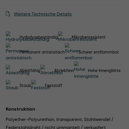
Weitere Technische Details
Hydrolysebeständig
Mikrobenresistent
Permanent antistatisch
Schwer entflammbar
Ableitfähig
Abriebfest
Hohe Innenglätte
Staub
Feststoff
Konstruktion
Polyether-Polyurethan, transparent, Stahlwendel /
Federstahldraht / nicht ummantelt / verkupfert