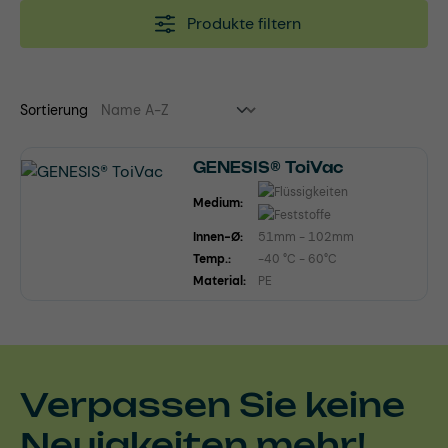
Produkte filtern
Sortierung
GENESIS® ToiVac
Medium:
Innen-Ø:
51mm - 102mm
Temp.:
-40 °C - 60°C
Material:
PE
Verpassen Sie keine
Neuigkeiten mehr!