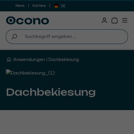
News
Karriere
Zum Hauptinhalt springen
DE
Warenkor
Anwendungen
Dachbekiesung
Dachbekiesung