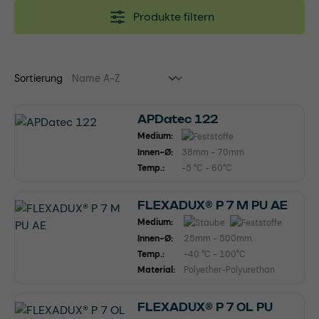
Produkte filtern
Sortierung
APDatec 122
Medium:
Innen-Ø:
38mm - 70mm
Temp.:
-5 °C - 60°C
FLEXADUX® P 7 M PU AE
Medium:
Innen-Ø:
25mm - 500mm
Temp.:
-40 °C - 100°C
Material:
Polyether-Polyurethan
FLEXADUX® P 7 OL PU