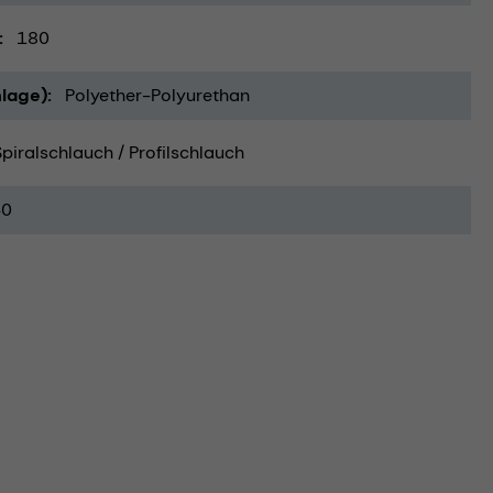
180
lage)
Polyether-Polyurethan
Spiralschlauch / Profilschlauch
40