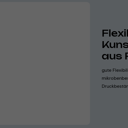
Flex
Kuns
aus 
gute Flexibil
mikrobenbes
Druckbestän