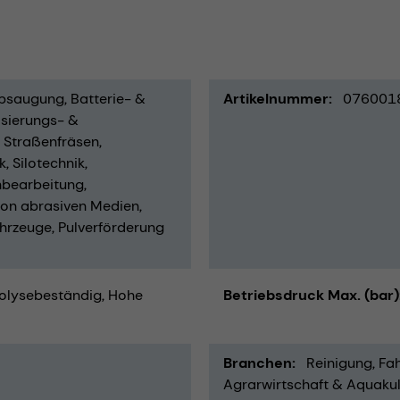
bsaugung
Batterie- &
Artikelnummer
076001
sierungs- &
Straßenfräsen
k
Silotechnik
bearbeitung
von abrasiven Medien
ahrzeuge
Pulverförderung
olysebeständig
Hohe
Betriebsdruck Max. (bar)
Branchen
Reinigung
Fah
Agrarwirtschaft & Aquakul