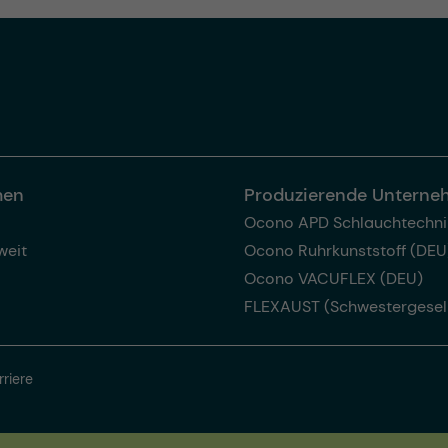
men
Produzierende Untern
Ocono APD Schlauchtechni
weit
Ocono Ruhrkunststoff (DEU
Ocono VACUFLEX (DEU)
FLEXAUST (Schwestergesel
rriere