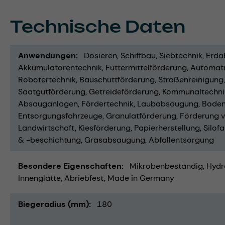
Technische Daten
Anwendungen
Dosieren
Schiffbau
Siebtechnik
Erda
Akkumulatorentechnik
Futtermittelförderung
Automati
Robotertechnik
Bauschuttförderung
Straßenreinigung
Saatgutförderung
Getreideförderung
Kommunaltechni
Absauganlagen
Fördertechnik
Laubabsaugung
Boden
Entsorgungsfahrzeuge
Granulatförderung
Förderung 
Landwirtschaft
Kiesförderung
Papierherstellung
Silof
& -beschichtung
Grasabsaugung
Abfallentsorgung
Besondere Eigenschaften
Mikrobenbeständig
Hydr
Innenglätte
Abriebfest
Made in Germany
Biegeradius (mm)
180