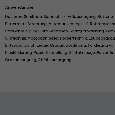
Anwendungen
Dosieren,
Schiffbau,
Siebtechnik,
Erdabsaugung,
Batterie
Futtermittelförderung,
Automatisierungs- & Robotertechn
Straßenreinigung,
Straßenfräsen,
Saatgutförderung,
Getr
Silotechnik,
Absauganlagen,
Fördertechnik,
Laubabsaugu
Entsorgungsfahrzeuge,
Granulatförderung,
Förderung vo
Kiesförderung,
Papierherstellung,
Silofahrzeuge,
Pulverför
Grasabsaugung,
Abfallentsorgung