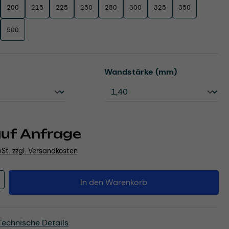
200
215
225
250
280
300
325
350
500
uswählen
auswählen
Wandstärke (mm)
auf Anfrage
wSt. zzgl. Versandkosten
Anzahl: Gib den gewünschten Wert ein o
In den Warenkorb
Technische Details