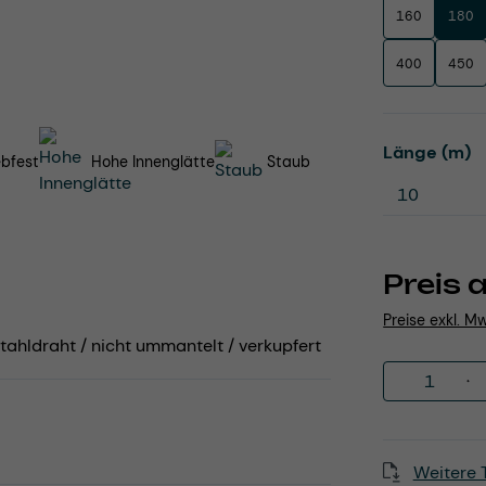
160
180
400
450
a
Länge (m)
ebfest
Hohe Innenglätte
Staub
Preis 
Preise exkl. M
tahldraht / nicht ummantelt / verkupfert
Produkt 
Weitere 