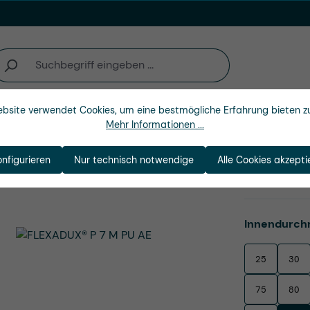
bsite verwendet Cookies, um eine bestmögliche Erfahrung bieten z
Unternehmen
Mehr Informationen ...
onfigurieren
Nur technisch notwendige
Alle Cookies akzepti
AE
Produktnu
Innendurch
25
30
75
80