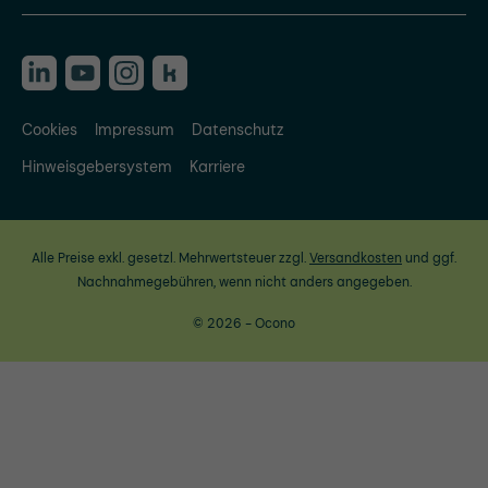
Cookies
Impressum
Datenschutz
Hinweisgebersystem
Karriere
Alle Preise exkl. gesetzl. Mehrwertsteuer zzgl.
Versandkosten
und ggf.
Nachnahmegebühren, wenn nicht anders angegeben.
© 2026 - Ocono