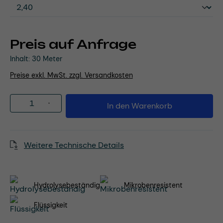
Preis auf Anfrage
Inhalt:
30 Meter
Preise exkl. MwSt. zzgl. Versandkosten
Produkt Anzahl: Gib den gewünschten Wert
In den Warenkorb
Weitere Technische Details
Hydrolysebeständig
Mikrobenresistent
Flüssigkeit