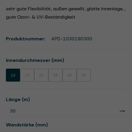
sehr gute Flexibilität, außen gewellt, glatte Innenlage, ,
gute Ozon- & UV-Beständigkeit
Produktnummer:
APD-1030190300
auswählen
Innendurchmesser (mm)
19
25
32
38
40
50
(Diese Option ist zurzeit nicht verfügbar.)
(Diese Option ist zurzeit nicht verfügbar.)
(Diese Option ist zurzeit nicht verfügbar.)
(Diese Option ist zurzeit nicht verfügbar.)
(Diese Option ist zurzeit nicht ve
auswählen
Länge (m)
auswählen
Wandstärke (mm)