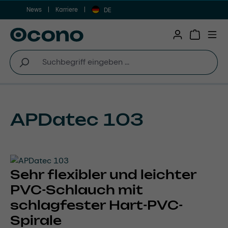
News
Karriere
Zum Hauptinhalt springen
DE
Warenkor
APDatec 103
Sehr flexibler und leichter
PVC-Schlauch mit
schlagfester Hart-PVC-
Spirale