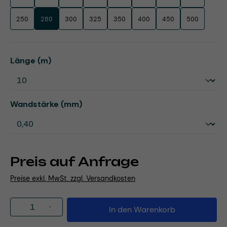
250
280
300
325
350
400
450
500
auswählen
Länge (m)
auswählen
Wandstärke (mm)
Preis auf Anfrage
Preise exkl. MwSt. zzgl. Versandkosten
Produkt Anzahl: Gib den gewünschten Wert
In den Warenkorb