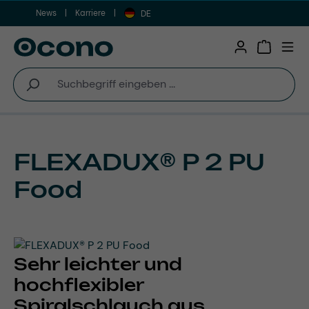
News
Karriere
Zum Hauptinhalt springen
DE
Warenkor
FLEXADUX® P 2 PU
Food
Sehr leichter und
hochflexibler
Spiralschlauch aus