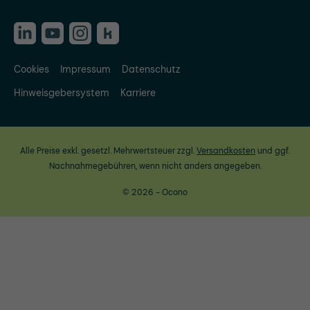
Cookies
Impressum
Datenschutz
Hinweisgebersystem
Karriere
Alle Preise exkl. gesetzl. Mehrwertsteuer zzgl.
Versandkosten
und ggf.
Nachnahmegebühren, wenn nicht anders angegeben.
© 2026 - Ocono