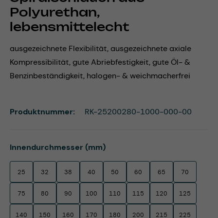
Polyurethan,
lebensmittelecht
ausgezeichnete Flexibilität, ausgezeichnete axiale
Kompressibilität, gute Abriebfestigkeit, gute Öl- &
Benzinbeständigkeit, halogen- & weichmacherfrei
Produktnummer:
RK-25200280-1000-000-00
auswählen
Innendurchmesser (mm)
25
32
38
40
50
60
65
70
75
80
90
100
110
115
120
125
140
150
160
170
180
200
215
225