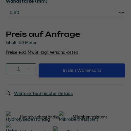
auswählen
Wandstärke (mm)
Preis auf Anfrage
Inhalt:
50 Meter
Preise exkl. MwSt. zzgl. Versandkosten
Produkt Anzahl: Gib den gewünschten Wert
In den Warenkorb
Weitere Technische Details
Hydrolysebeständig
Mikrobenresistent