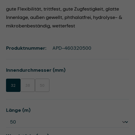
gute Flexibilität, trittfest, gute Zugfestigkeit, glatte
Innenlage, außen gewellt, phthalatfrei, hydrolyse- &
mikrobenbeständig, wetterfest
Produktnummer:
APD-460320500
auswählen
Innendurchmesser (mm)
32
38
50
(Diese Option ist zurzeit nicht verfügbar.)
(Diese Option ist zurzeit nicht verfügbar.)
auswählen
Länge (m)