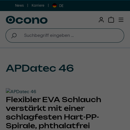
News
Karriere
Zum Hauptinhalt springen
DE
Warenkor
APDatec 46
Flexibler EVA Schlauch
verstärkt mit einer
schlagfesten Hart-PP-
Spirale, phthalatfrei