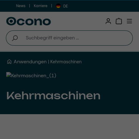
News
Karriere
Zum Hauptinhalt springen
DE
Warenkor
Anwendungen
Kehrmaschinen
Kehrmaschinen