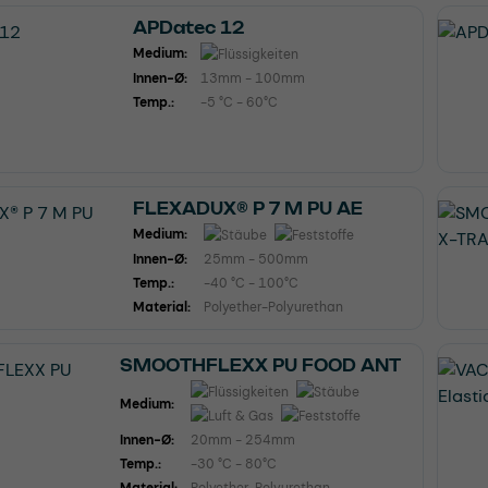
APDatec 12
Medium:
Innen-Ø:
13mm - 100mm
Temp.:
-5 °C - 60°C
FLEXADUX® P 7 M PU AE
Medium:
Innen-Ø:
25mm - 500mm
Temp.:
-40 °C - 100°C
Material:
Polyether-Polyurethan
SMOOTHFLEXX PU FOOD ANT
Medium:
Innen-Ø:
20mm - 254mm
Temp.:
-30 °C - 80°C