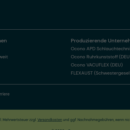
men
Produzierende Untern
Ocono APD Schlauchtechni
weit
Ocono Ruhrkunststoff (DEU
Ocono VACUFLEX (DEU)
FLEXAUST (Schwestergesel
rriere
zl. Mehrwertsteuer zzgl.
Versandkosten
und ggf. Nachnahmegebühren, wenn nic