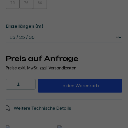
75
76
80
(Diese Option ist zurzeit nicht verfügbar.)
(Diese Option ist zurzeit nicht verfügbar.)
(Diese Option ist zurzeit nicht verfügbar.)
auswählen
Einzellängen (m)
Preis auf Anfrage
Preise exkl. MwSt. zzgl. Versandkosten
Produkt Anzahl: Gib den gewünschten Wert
In den Warenkorb
Weitere Technische Details