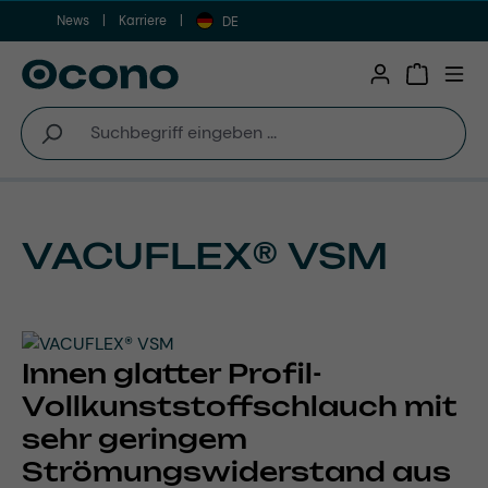
News
Karriere
Zum Hauptinhalt springen
DE
Warenkor
VACUFLEX® VSM
Innen glatter Profil-
Vollkunststoffschlauch mit
sehr geringem
Strömungswiderstand aus