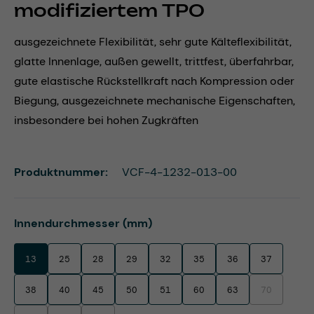
modifiziertem TPO
ausgezeichnete Flexibilität, sehr gute Kälteflexibilität,
glatte Innenlage, außen gewellt, trittfest, überfahrbar,
gute elastische Rückstellkraft nach Kompression oder
Biegung, ausgezeichnete mechanische Eigenschaften,
insbesondere bei hohen Zugkräften
Produktnummer:
VCF-4-1232-013-00
auswählen
Innendurchmesser (mm)
13
25
28
29
32
35
36
37
38
40
45
50
51
60
63
70
(Diese Option 