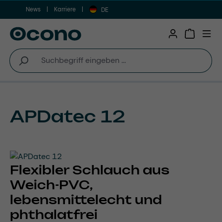
News
Karriere
Zum Hauptinhalt springen
DE
Warenkor
APDatec 12
Flexibler Schlauch aus
Weich-PVC,
lebensmittelecht und
phthalatfrei