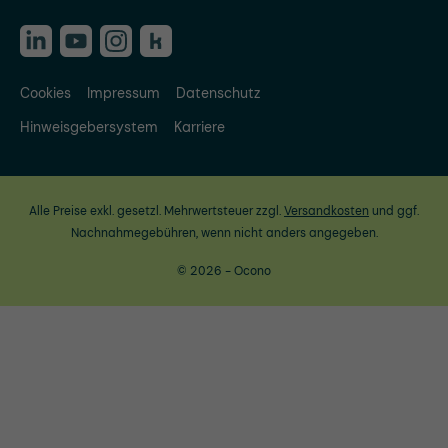
Cookies
Impressum
Datenschutz
Hinweisgebersystem
Karriere
Alle Preise exkl. gesetzl. Mehrwertsteuer zzgl.
Versandkosten
und ggf.
Nachnahmegebühren, wenn nicht anders angegeben.
© 2026 - Ocono