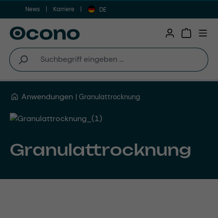
News
Karriere
Zum Hauptinhalt springen
DE
Warenkor
Anwendungen
Granulattrocknung
Granulattrocknung