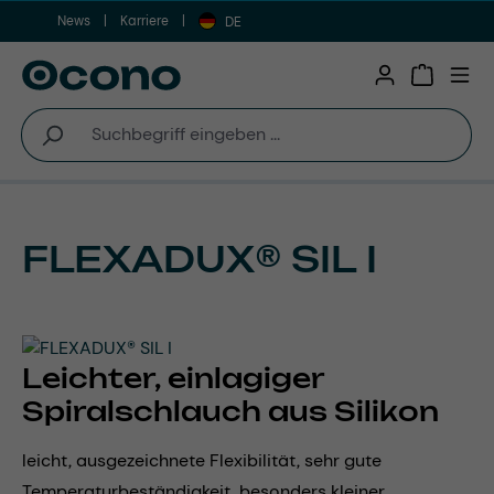
News
Karriere
Zum Hauptinhalt springen
DE
Warenkor
FLEXADUX® SIL I
Leichter, einlagiger
Spiralschlauch aus Silikon
leicht, ausgezeichnete Flexibilität, sehr gute
Temperaturbeständigkeit, besonders kleiner