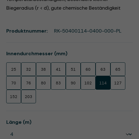
Biegeradius (r < d), gute chemische Beständigkeit
Produktnummer:
RK-50400114-0400-000-PL
auswählen
Innendurchmesser (mm)
25
32
38
41
51
60
63
65
70
76
80
83
90
102
114
127
152
203
auswählen
Länge (m)