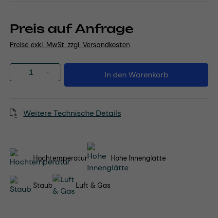
Preis auf Anfrage
Preise exkl. MwSt. zzgl. Versandkosten
Produkt Anzahl: Gib den gewünschten Wert
In den Warenkorb
Weitere Technische Details
Hochtemperatur
Hohe Innenglätte
Staub
Luft & Gas