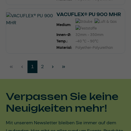
VACUFLEX® PU 900 MHR
Medium:
Innen-Ø:
32mm - 350mm
Temp.:
-40 °C - 90°C
Material:
Polyether-Polyurethan
Seite
Seite
1
2
Verpassen Sie keine
Neuigkeiten mehr!
Mit unserem Newsletter bleiben Sie immer auf dem
Laufenden. Hier gibt es alles rund um Events, Produkte,