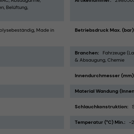
HVAC
Absaugarme
Artikelnummer
298050
en
Belüftung
olysebeständig
Made in
Betriebsdruck Max. (bar)
Branchen
Fahrzeuge (La
& Absaugung
Chemie
Innendurchmesser (mm)
Material Wandung (Innen
Schlauchkonstruktion
Temperatur (°C) Min.
-