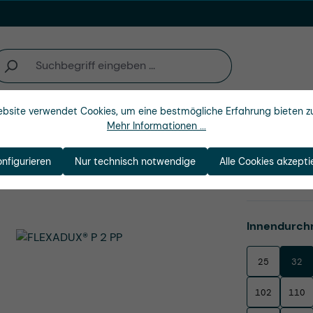
bsite verwendet Cookies, um eine bestmögliche Erfahrung bieten z
Unternehmen
Mehr Informationen ...
onfigurieren
Nur technisch notwendige
Alle Cookies akzepti
Produktnu
Innendurch
25
32
102
110