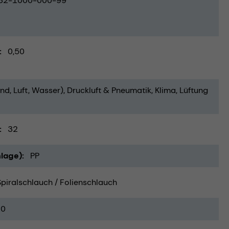
32-1000-000-99
0,50
nd, Luft, Wasser)
Druckluft & Pneumatik
Klima, Lüftung
32
lage)
PP
Spiralschlauch / Folienschlauch
20