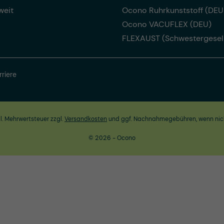
weit
Ocono Ruhrkunststoff (DEU
Ocono VACUFLEX (DEU)
FLEXAUST (Schwestergesel
rriere
zl. Mehrwertsteuer zzgl.
Versandkosten
und ggf. Nachnahmegebühren, wenn nic
© 2026 - Ocono