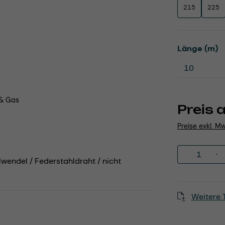
215
225
a
Länge (m)
 & Gas
Preis 
Preise exkl. M
Produkt 
lwendel / Federstahldraht / nicht
Weitere 