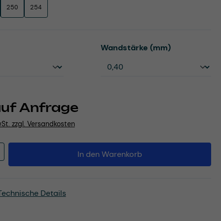
250
254
uswählen
auswählen
Wandstärke (mm)
auf Anfrage
wSt. zzgl. Versandkosten
Anzahl: Gib den gewünschten Wert ein o
In den Warenkorb
Technische Details