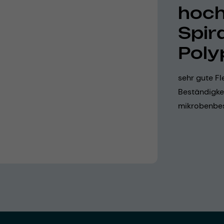
hoch
Spir
Poly
sehr gute Fl
Beständigke
mikrobenbes