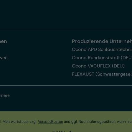
men
Produzierende Untern
Ocono APD Schlauchtechni
weit
Ocono Ruhrkunststoff (DEU
Ocono VACUFLEX (DEU)
FLEXAUST (Schwestergesel
rriere
zl. Mehrwertsteuer zzgl.
Versandkosten
und ggf. Nachnahmegebühren, wenn nic