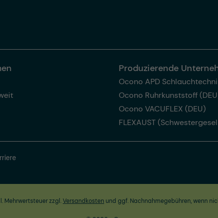
men
Produzierende Untern
Ocono APD Schlauchtechni
weit
Ocono Ruhrkunststoff (DEU
Ocono VACUFLEX (DEU)
FLEXAUST (Schwestergesel
rriere
zl. Mehrwertsteuer zzgl.
Versandkosten
und ggf. Nachnahmegebühren, wenn nic