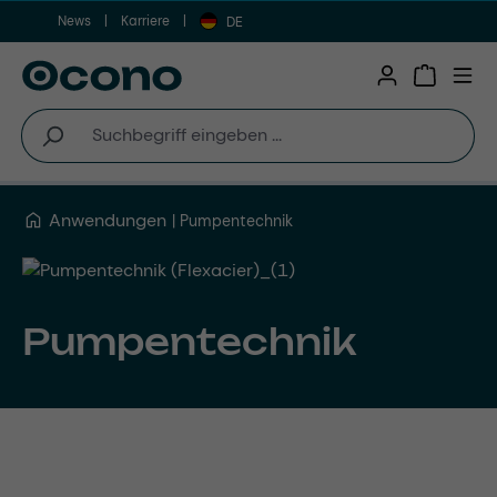
News
Karriere
Zum Hauptinhalt springen
DE
Warenkor
Anwendungen
Pumpentechnik
Pumpentechnik