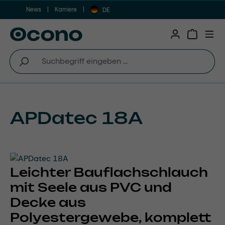
News
Karriere
Zum Hauptinhalt springen
DE
Warenkor
APDatec 18A
Leichter Bauflachschlauch
mit Seele aus PVC und
Decke aus
Polyestergewebe, komplett