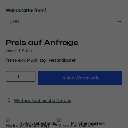
auswählen
Wandstärke (mm)
Preis auf Anfrage
Inhalt:
1 Stück
Preise exkl. MwSt. zzgl. Versandkosten
Produkt Anzahl: Gib den gewünschten Wert
In den Warenkorb
Weitere Technische Details
Hydrolysebeständig
Mikrobenresistent