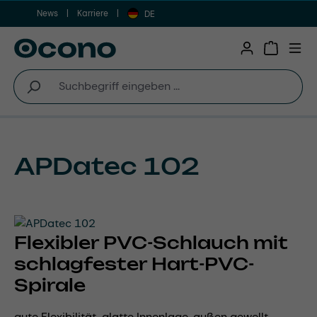
News
Karriere
Zum Hauptinhalt springen
DE
Warenkor
APDatec 102
Flexibler PVC-Schlauch mit
schlagfester Hart-PVC-
Spirale
gute Flexibilität, glatte Innenlage, außen gewellt, ,