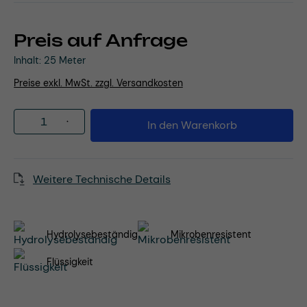
Preis auf Anfrage
Inhalt:
25 Meter
Preise exkl. MwSt. zzgl. Versandkosten
Produkt Anzahl: Gib den gewünschten Wert
In den Warenkorb
Weitere Technische Details
Hydrolysebeständig
Mikrobenresistent
Flüssigkeit