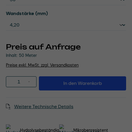
auswählen
Wandstärke (mm)
Preis auf Anfrage
Inhalt:
50 Meter
Preise exkl. MwSt. zzgl. Versandkosten
Produkt Anzahl: Gib den gewünschten Wert
In den Warenkorb
Weitere Technische Details
Hydrolysebeständig
Mikrobenresistent