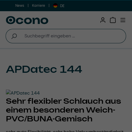
News
Karriere
Zum Hauptinhalt springen
DE
Warenkor
APDatec 144
Sehr flexibler Schlauch aus
einem besonderen Weich-
PVC/BUNA-Gemisch
sehr gute Flexibilität, sehr hohe Vakuumbeständigkeit,