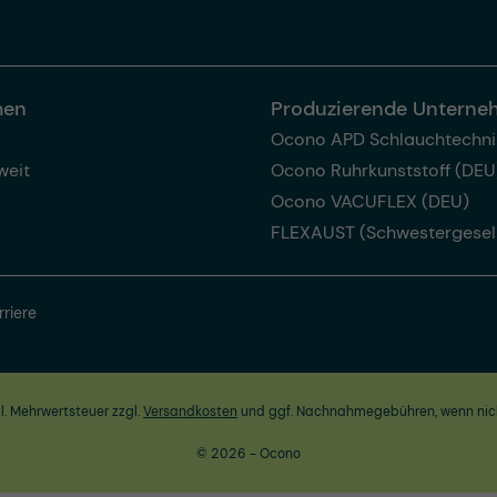
men
Produzierende Untern
Ocono APD Schlauchtechni
weit
Ocono Ruhrkunststoff (DEU
Ocono VACUFLEX (DEU)
FLEXAUST (Schwestergesel
rriere
zl. Mehrwertsteuer zzgl.
Versandkosten
und ggf. Nachnahmegebühren, wenn nic
© 2026 - Ocono