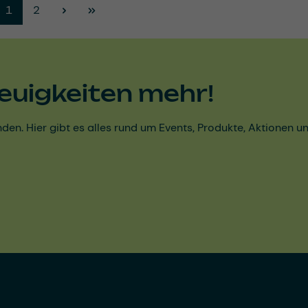
Seite
Seite
1
2
euigkeiten mehr!
den. Hier gibt es alles rund um Events, Produkte, Aktionen 