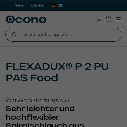
News
Karriere
Zum Hauptinhalt springen
DE
Warenkor
FLEXADUX® P 2 PU
PAS Food
Sehr leichter und
hochflexibler
Spiralschlauch aus