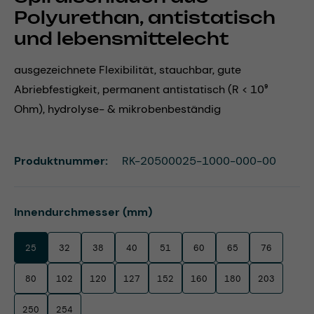
Polyurethan, antistatisch
und lebensmittelecht
ausgezeichnete Flexibilität, stauchbar, gute
Abriebfestigkeit, permanent antistatisch (R < 10⁹
Ohm), hydrolyse- & mikrobenbeständig
Produktnummer:
RK-20500025-1000-000-00
auswählen
Innendurchmesser (mm)
25
32
38
40
51
60
65
76
80
102
120
127
152
160
180
203
250
254