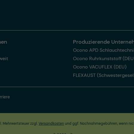
men
Produzierende Untern
Ocono APD Schlauchtechni
weit
Ocono Ruhrkunststoff (DEU
Ocono VACUFLEX (DEU)
FLEXAUST (Schwestergesel
rriere
zl. Mehrwertsteuer zzgl.
Versandkosten
und ggf. Nachnahmegebühren, wenn nic