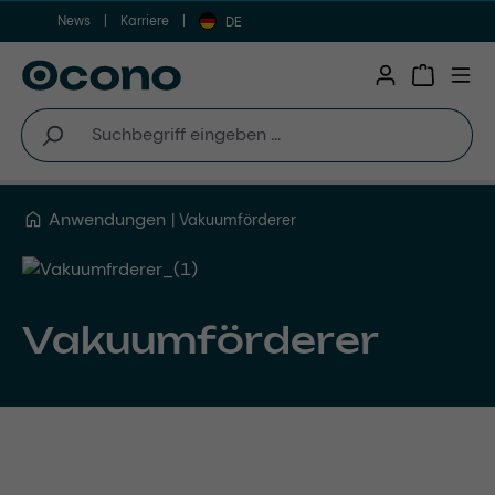
News
Karriere
Zum Hauptinhalt springen
DE
Warenkor
Anwendungen
Vakuumförderer
Vakuumförderer