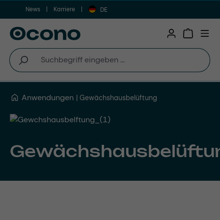
News
Karriere
Zum Hauptinhalt springen
DE
Warenkor
Anwendungen
Gewächshausbelüftung
Gewächshausbelüftu