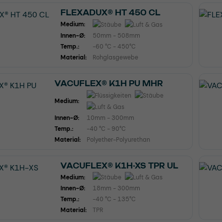
FLEXADUX® HT 450 CL
Medium:
Innen-Ø:
50mm - 508mm
Temp.:
-60 °C - 450°C
Material:
Rohglasgewebe
VACUFLEX® K1H PU MHR
Medium:
Innen-Ø:
10mm - 300mm
Temp.:
-40 °C - 90°C
Material:
Polyether-Polyurethan
VACUFLEX® K1H-XS TPR UL
Medium:
Innen-Ø:
18mm - 300mm
Temp.:
-40 °C - 135°C
Material:
TPR