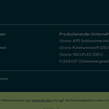
men
Produzierende Untern
Ocono APD Schlauchtechni
weit
Ocono Ruhrkunststoff (DEU
Ocono VACUFLEX (DEU)
FLEXAUST (Schwestergesel
rriere
zl. Mehrwertsteuer zzgl.
Versandkosten
und ggf. Nachnahmegebühren, wenn nic