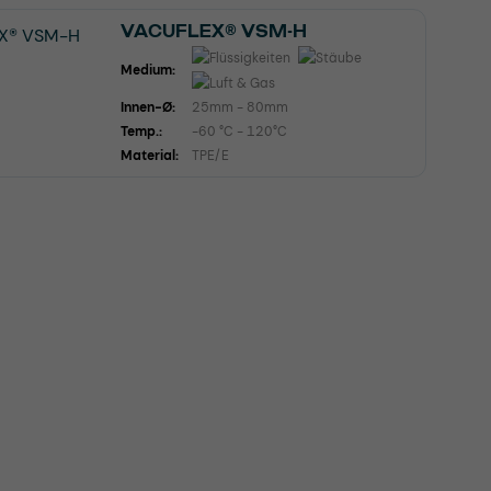
VACUFLEX® VSM-H
Medium:
Innen-Ø:
25mm - 80mm
Temp.:
-60 °C - 120°C
Material:
TPE/E