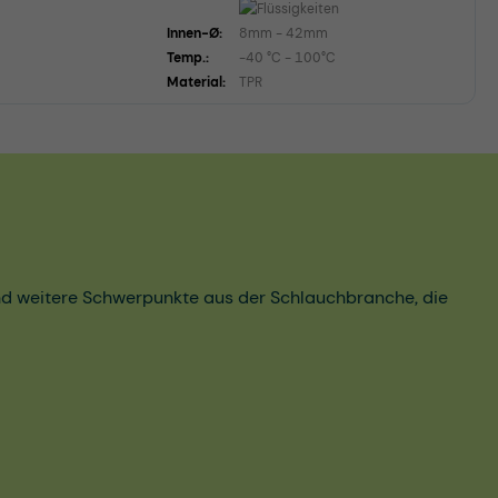
Innen-Ø:
8mm - 42mm
Temp.:
-40 °C - 100°C
Material:
TPR
und weitere Schwerpunkte aus der Schlauchbranche, die