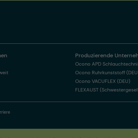
men
Produzierende Untern
Ocono APD Schlauchtechni
weit
Ocono Ruhrkunststoff (DEU
Ocono VACUFLEX (DEU)
FLEXAUST (Schwestergesel
rriere