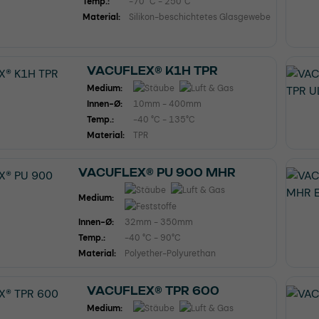
Temp.:
-70 °C - 250°C
Material:
Silikon-beschichtetes Glasgewebe
VACUFLEX® K1H TPR
Medium:
Innen-Ø:
10mm - 400mm
Temp.:
-40 °C - 135°C
Material:
TPR
VACUFLEX® PU 900 MHR
Medium:
Innen-Ø:
32mm - 350mm
Temp.:
-40 °C - 90°C
Material:
Polyether-Polyurethan
VACUFLEX® TPR 600
Medium: