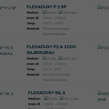
FLEXADUX® P 2 SP
Medium:
Innen-Ø:
25mm - 500mm
Temp.:
-40 °C - 150°C
Material:
TPE-beschichtetes
Polyestergewebe
FLEXADUX® P2 A 1000
SILBERGRAU
Medium:
Innen-Ø:
25mm - 710mm
Temp.:
-30 °C - 80°C
Material:
PVC-beschichtetes
Polyestergewebe
FLEXADUX® SIL II
Medium:
Innen-Ø:
19mm - 305mm