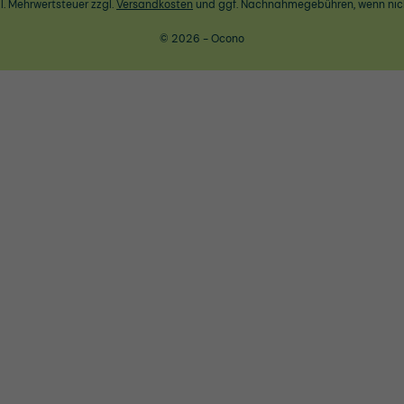
zl. Mehrwertsteuer zzgl.
Versandkosten
und ggf. Nachnahmegebühren, wenn nic
© 2026 - Ocono