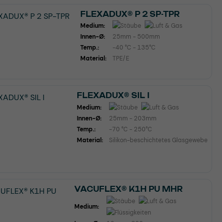
FLEXADUX® P 2 SP-TPR
Medium:
Innen-Ø:
25mm - 500mm
Temp.:
-40 °C - 135°C
Material:
TPE/E
FLEXADUX® SIL I
Medium:
Innen-Ø:
25mm - 203mm
Temp.:
-70 °C - 250°C
Material:
Silikon-beschichtetes Glasgewebe
VACUFLEX® K1H PU MHR
Medium: