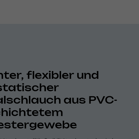
ter, flexibler und
statischer
alschlauch aus PVC-
hichtetem
estergewebe