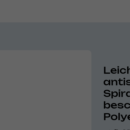
Leich
anti
Spir
besc
Poly