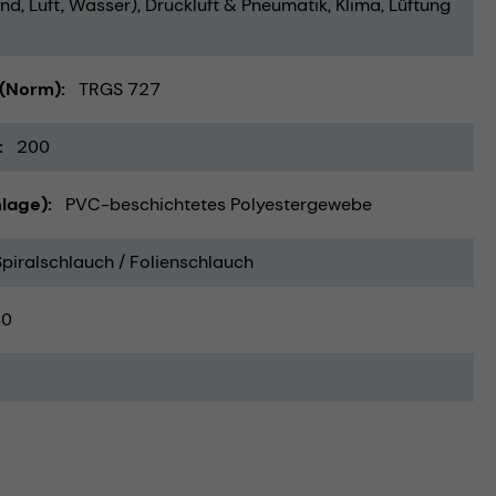
nd, Luft, Wasser)
Druckluft & Pneumatik
Klima, Lüftung
 (Norm)
TRGS 727
200
lage)
PVC-beschichtetes Polyestergewebe
Spiralschlauch / Folienschlauch
40