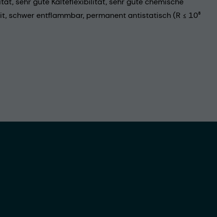
ität, sehr gute Kälteflexibilität, sehr gute chemische
t, schwer entflammbar, permanent antistatisch (R ≤ 10⁸