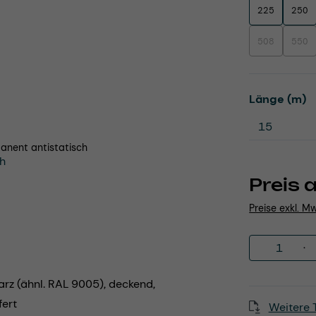
225
250
508
550
(Diese Option i
(Dies
a
Länge (m)
anent antistatisch
Preis 
Preise exkl. M
Produkt 
rz (ähnl. RAL 9005), deckend,
fert
Weitere 