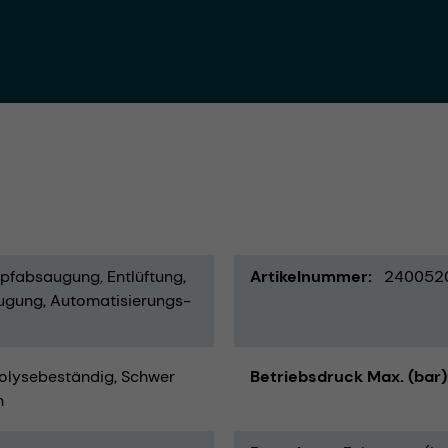
mpfabsaugung
Entlüftung
Artikelnummer
240052
ugung
Automatisierungs-
olysebeständig
Schwer
Betriebsdruck Max. (bar)
h