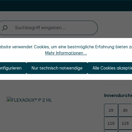
bsite verwendet Cookies, um eine bestmögliche Erfahrung bieten z
Unternehmen
Mehr Informationen ...
onfigurieren
Nur technisch notwendige
Alle Cookies akzepti
Produktnu
Innendurch
25
30
110
115