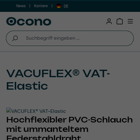
News
Karriere
Zum Hauptinhalt springen
DE
Warenkor
VACUFLEX® VAT-
Elastic
Hochflexibler PVC-Schlauch
mit ummanteltem
Federstahldraht