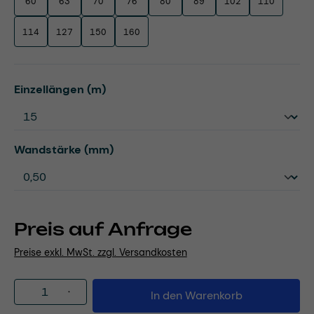
60
63
70
76
80
89
102
110
114
127
150
160
auswählen
Einzellängen (m)
auswählen
Wandstärke (mm)
Preis auf Anfrage
Preise exkl. MwSt. zzgl. Versandkosten
Produkt Anzahl: Gib den gewünschten Wert
In den Warenkorb