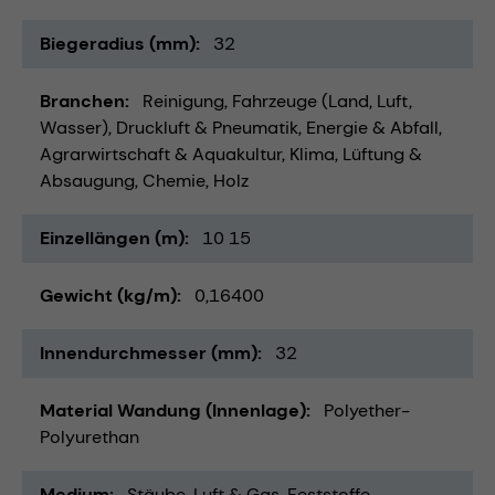
Biegeradius (mm)
32
Branchen
Reinigung
Fahrzeuge (Land, Luft,
Wasser)
Druckluft & Pneumatik
Energie & Abfall
Agrarwirtschaft & Aquakultur
Klima, Lüftung &
Absaugung
Chemie
Holz
Einzellängen (m)
10 15
Gewicht (kg/m)
0,16400
Innendurchmesser (mm)
32
Material Wandung (Innenlage)
Polyether-
Polyurethan
Medium
Stäube
Luft & Gas
Feststoffe