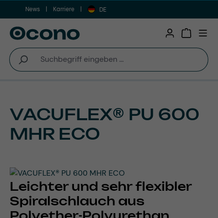
News
Karriere
Zum Hauptinhalt springen
DE
Warenkor
VACUFLEX® PU 600
MHR ECO
Leichter und sehr flexibler
Spiralschlauch aus
Polyether-Polyurethan,