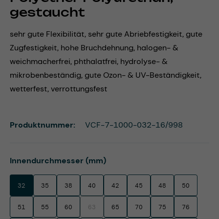
gestaucht
sehr gute Flexibilität, sehr gute Abriebfestigkeit, gute
Zugfestigkeit, hohe Bruchdehnung, halogen- &
weichmacherfrei, phthalatfrei, hydrolyse- &
mikrobenbeständig, gute Ozon- & UV-Beständigkeit,
wetterfest, verrottungsfest
Produktnummer:
VCF-7-1000-032-16/998
auswählen
Innendurchmesser (mm)
32
35
38
40
42
45
48
50
51
55
60
63
65
70
75
76
(Diese Option ist zurzeit nicht verfügbar.)