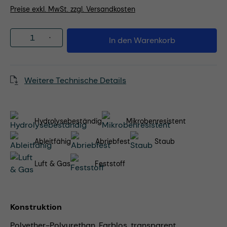
Preise exkl. MwSt. zzgl. Versandkosten
Produkt Anzahl: Gib den gewünschten Wert
In den Warenkorb
Weitere Technische Details
Hydrolysebeständig
Mikrobenresistent
Ableitfähig
Abriebfest
Staub
Luft & Gas
Feststoff
Konstruktion
Polyether-Polyurethan, Farblos, transparent,