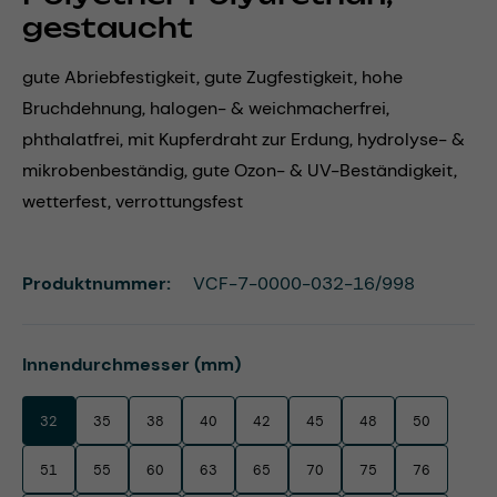
gestaucht
gute Abriebfestigkeit, gute Zugfestigkeit, hohe
Bruchdehnung, halogen- & weichmacherfrei,
phthalatfrei, mit Kupferdraht zur Erdung, hydrolyse- &
mikrobenbeständig, gute Ozon- & UV-Beständigkeit,
wetterfest, verrottungsfest
Produktnummer:
VCF-7-0000-032-16/998
auswählen
Innendurchmesser (mm)
32
35
38
40
42
45
48
50
51
55
60
63
65
70
75
76