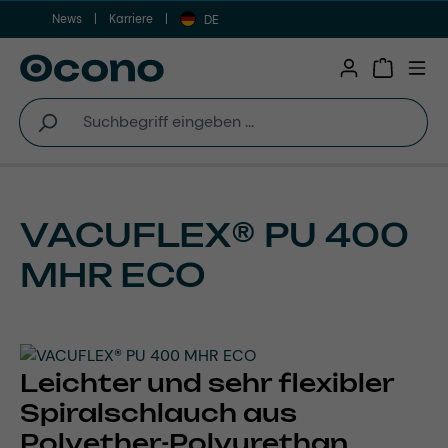
News
Karriere
Zum Hauptinhalt springen
DE
Warenkor
VACUFLEX® PU 400
MHR ECO
Leichter und sehr flexibler
Spiralschlauch aus
Polyether-Polyurethan,