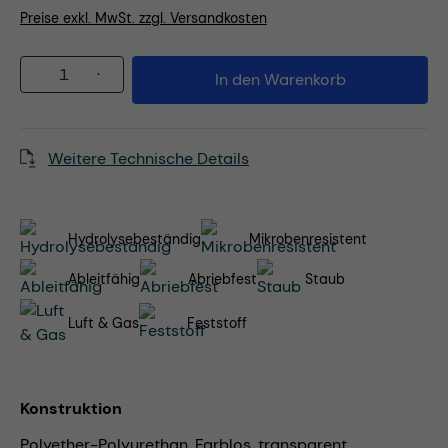
Preise exkl. MwSt. zzgl. Versandkosten
Produkt Anzahl: Gib den gewünschten Wert
In den Warenkorb
Weitere Technische Details
Hydrolysebeständig
Mikrobenresistent
Ableitfähig
Abriebfest
Staub
Luft & Gas
Feststoff
Konstruktion
Polyether-Polyurethan, Farblos, transparent,