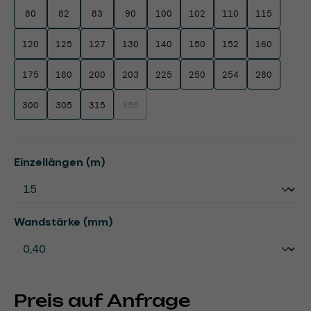
80
82
83
90
100
102
110
115
120
125
127
130
140
150
152
160
175
180
200
203
225
250
254
280
300
305
315
350
(Diese Option ist zurzeit nicht verfügbar.)
auswählen
Einzellängen (m)
auswählen
Wandstärke (mm)
Preis auf Anfrage