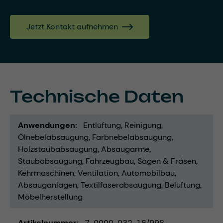
Jetzt Kontakt aufnehmen
Technische Daten
Anwendungen
Entlüftung
Reinigung
Ölnebelabsaugung
Farbnebelabsaugung
Holzstaubabsaugung
Absaugarme
Staubabsaugung
Fahrzeugbau
Sägen & Fräsen
Kehrmaschinen
Ventilation
Automobilbau
Absauganlagen
Textilfaserabsaugung
Belüftung
Möbelherstellung
Artikelnummer
7-0000-032-16/998