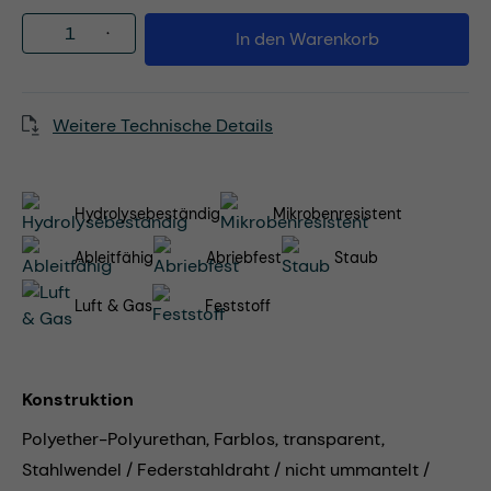
Produkt Anzahl: Gib den gewünschten Wert
In den Warenkorb
Weitere Technische Details
Hydrolysebeständig
Mikrobenresistent
Ableitfähig
Abriebfest
Staub
Luft & Gas
Feststoff
Konstruktion
Polyether-Polyurethan, Farblos, transparent,
Stahlwendel / Federstahldraht / nicht ummantelt /