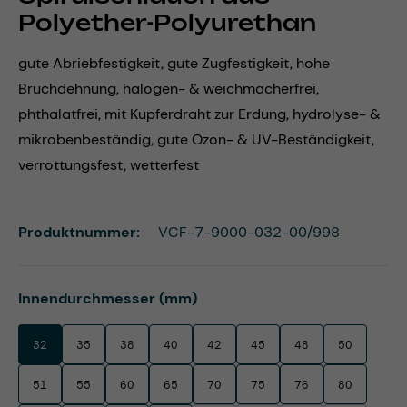
Polyether-Polyurethan
gute Abriebfestigkeit, gute Zugfestigkeit, hohe
Bruchdehnung, halogen- & weichmacherfrei,
phthalatfrei, mit Kupferdraht zur Erdung, hydrolyse- &
mikrobenbeständig, gute Ozon- & UV-Beständigkeit,
verrottungsfest, wetterfest
Produktnummer:
VCF-7-9000-032-00/998
auswählen
Innendurchmesser (mm)
32
35
38
40
42
45
48
50
51
55
60
65
70
75
76
80