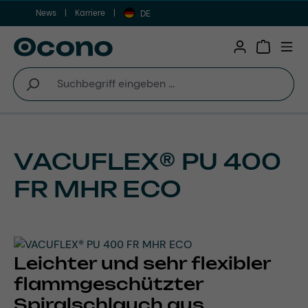
News
Karriere
Zum Hauptinhalt springen
DE
Warenkor
VACUFLEX® PU 400
FR MHR ECO
Leichter und sehr flexibler
flammgeschützter
Spiralschlauch aus