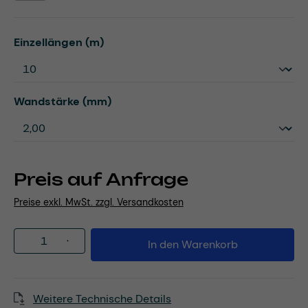
auswählen
Einzellängen (m)
auswählen
Wandstärke (mm)
Preis auf Anfrage
Preise exkl. MwSt. zzgl. Versandkosten
Produkt Anzahl: Gib den gewünschten Wert
In den Warenkorb
Weitere Technische Details