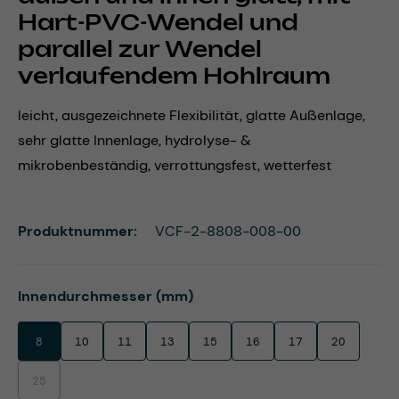
Hart-PVC-Wendel und
parallel zur Wendel
verlaufendem Hohlraum
leicht, ausgezeichnete Flexibilität, glatte Außenlage,
sehr glatte Innenlage, hydrolyse- &
mikrobenbeständig, verrottungsfest, wetterfest
Produktnummer:
VCF-2-8808-008-00
auswählen
Innendurchmesser (mm)
8
10
11
13
15
16
17
20
25
(Diese Option ist zurzeit nicht verfügbar.)