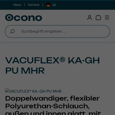
News
Karriere
Zum Hauptinhalt springen
DE
Warenkor
VACUFLEX® KA-GH
PU MHR
Doppelwandiger, flexibler
Polyurethan-Schlauch,
außen und innen glatt, mit