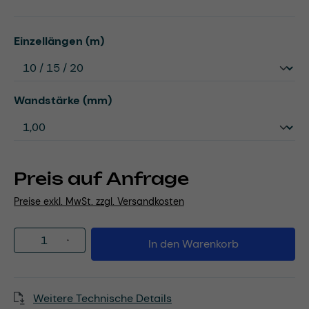
auswählen
Einzellängen (m)
auswählen
Wandstärke (mm)
Preis auf Anfrage
Preise exkl. MwSt. zzgl. Versandkosten
Produkt Anzahl: Gib den gewünschten Wert
In den Warenkorb
Weitere Technische Details