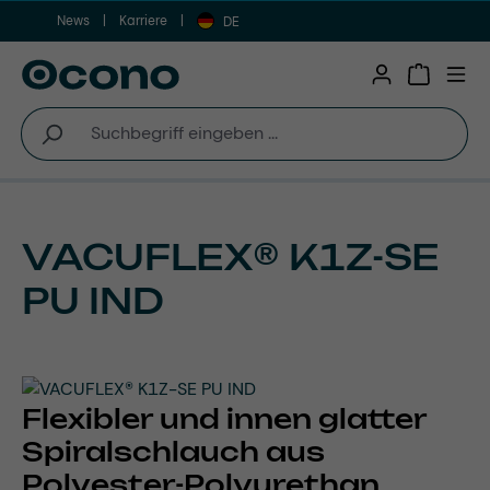
News
Karriere
Zum Hauptinhalt springen
DE
Warenkor
VACUFLEX® K1Z-SE
PU IND
Flexibler und innen glatter
Spiralschlauch aus
Polyester-Polyurethan