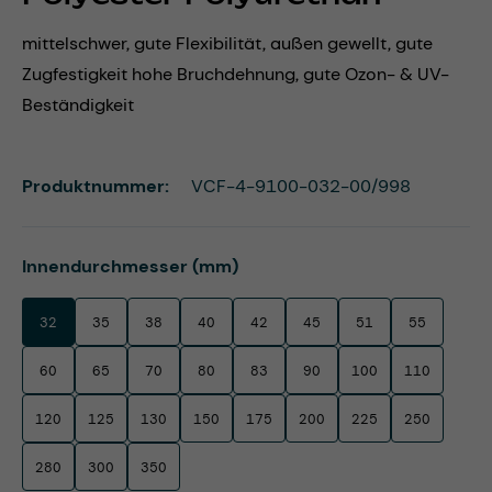
mittelschwer, gute Flexibilität, außen gewellt, gute
Zugfestigkeit hohe Bruchdehnung, gute Ozon- & UV-
Beständigkeit
Produktnummer:
VCF-4-9100-032-00/998
auswählen
Innendurchmesser (mm)
32
35
38
40
42
45
51
55
60
65
70
80
83
90
100
110
120
125
130
150
175
200
225
250
280
300
350