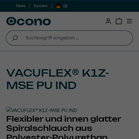
News
Karriere
Zum Hauptinhalt springen
DE
Warenkor
VACUFLEX® K1Z-
MSE PU IND
Flexibler und innen glatter
Spiralschlauch aus
Polyester-Polyurethan