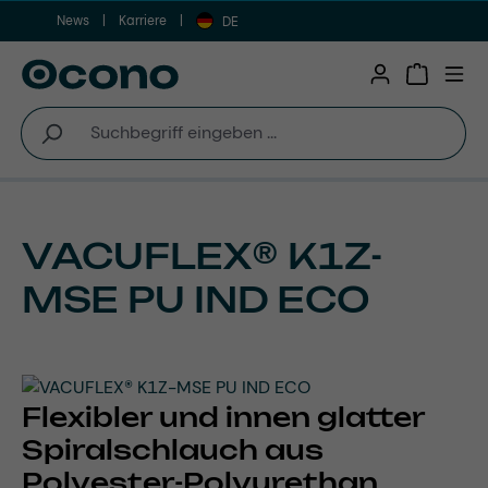
News
Karriere
Zum Hauptinhalt springen
DE
Warenkor
VACUFLEX® K1Z-
MSE PU IND ECO
Flexibler und innen glatter
Spiralschlauch aus
Polyester-Polyurethan