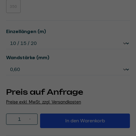
350
(Diese Option ist zurzeit nicht verfügbar.)
auswählen
Einzellängen (m)
auswählen
Wandstärke (mm)
Preis auf Anfrage
Preise exkl. MwSt. zzgl. Versandkosten
Produkt Anzahl: Gib den gewünschten Wert
In den Warenkorb