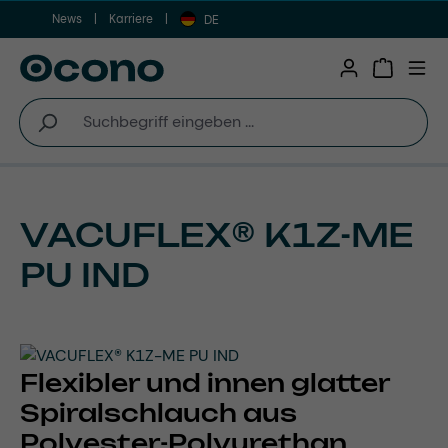
News
Karriere
Zum Hauptinhalt springen
DE
Warenkor
VACUFLEX® K1Z-ME
PU IND
Flexibler und innen glatter
Spiralschlauch aus
Polyester-Polyurethan