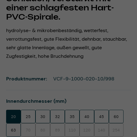
einer schlagfesten Hart-
PVC-Spirale.
hydrolyse- & mikrobenbeständig, wetterfest,
verrottungsfest, gute Flexibilität, dehnbar, stauchbar,
sehr glatte Innenlage, außen gewellt, gute
Zugfestigkeit, hohe Bruchdehnung
Produktnummer:
VCF-9-1000-020-10/998
auswählen
Innendurchmesser (mm)
20
25
30
32
35
40
45
60
63
70
80
89
110
120
140
254
(Diese Option ist zurzeit nicht verfügbar.)
(Diese Option ist zurzeit nicht verfügbar.)
(Diese Option ist zurzeit nicht verfügbar.)
(Diese Option ist zurzeit nicht verfügbar.)
(Diese Option ist zurzeit nicht ve
(Diese Option ist zurzei
(Diese Option 