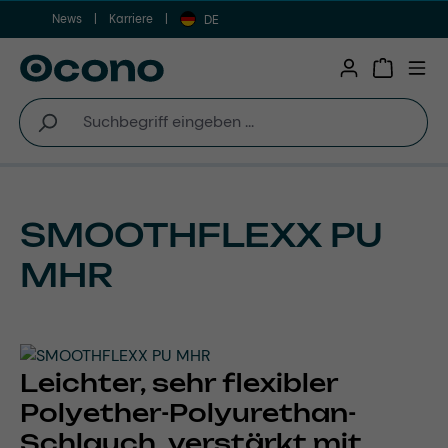
News
Karriere
Zum Hauptinhalt springen
DE
Warenkor
SMOOTHFLEXX PU
MHR
Leichter, sehr flexibler
Polyether-Polyurethan-
Schlauch, verstärkt mit