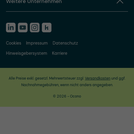
Weitere Unternehmen
Cookies
Impressum
Datenschutz
Hinweisgebersystem
Karriere
Alle Preise exkl. gesetzl. Mehrwertsteuer zzgl.
Versandkosten
und ggf.
Nachnahmegebühren, wenn nicht anders angegeben.
© 2026 - Ocono