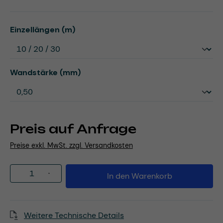
auswählen
Einzellängen (m)
auswählen
Wandstärke (mm)
Preis auf Anfrage
Preise exkl. MwSt. zzgl. Versandkosten
Produkt Anzahl: Gib den gewünschten Wert
In den Warenkorb
Weitere Technische Details