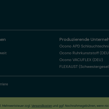
men
Produzierende Untern
Ocono APD Schlauchtechni
weit
Ocono Ruhrkunststoff (DEU
Ocono VACUFLEX (DEU)
FLEXAUST (Schwestergesel
rriere
zl. Mehrwertsteuer zzgl.
Versandkosten
und ggf. Nachnahmegebühren, wenn nic