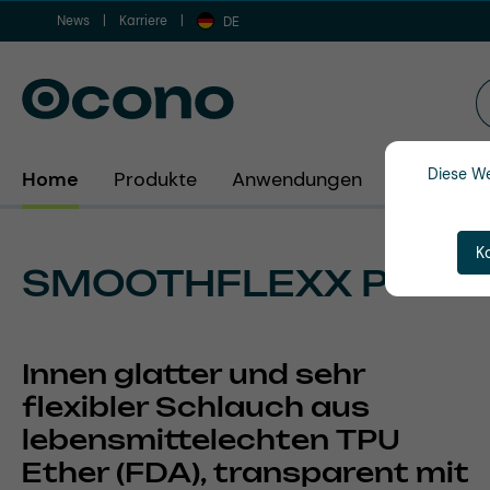
News
Karriere
m Hauptinhalt springen
Zur Suche springen
Zur Hauptnavigation springen
DE
Diese We
Home
Produkte
Anwendungen
Branchen
K
SMOOTHFLEXX PU FD
Innen glatter und sehr
flexibler Schlauch aus
lebensmittelechten TPU
Ether (FDA), transparent mit