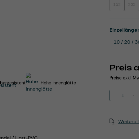
152
203
(Diese Option i
(Dies
Einzellänge
Preis 
Preise exkl. M
benresistent
Hohe Innenglätte
Produkt 
Weitere 
endel / Hart-PVC