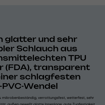
n glatter und sehr
ibler Schlauch aus
nsmittelechten TPU
r (FDA), transparent
einer schlagfesten
-PVC-Wendel
 mikrobenbeständig, verrottungsfest, wetterfest, sehr
lität, außen gewellt glatte Innenlage, gute Zugfestigkeit,