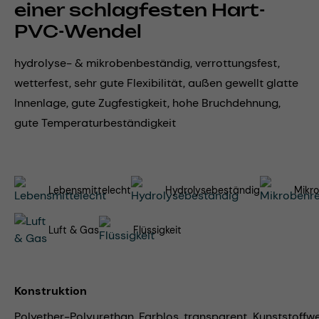
einer schlagfesten Hart-
PVC-Wendel
hydrolyse- & mikrobenbeständig, verrottungsfest,
wetterfest, sehr gute Flexibilität, außen gewellt glatte
Innenlage, gute Zugfestigkeit, hohe Bruchdehnung,
gute Temperaturbeständigkeit
Lebensmittelecht
Hydrolysebeständig
Mikro
Luft & Gas
Flüssigkeit
Konstruktion
Polyether-Polyurethan, Farblos, transparent, Kunststoffw