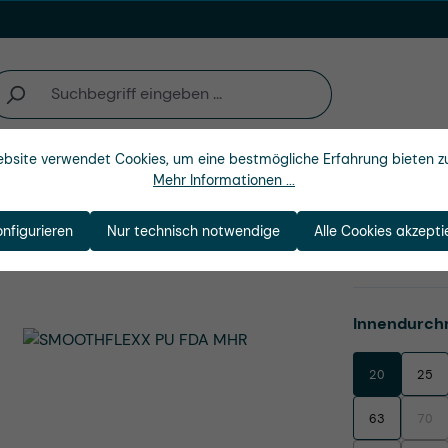
bsite verwendet Cookies, um eine bestmögliche Erfahrung bieten z
Unternehmen
Mehr Informationen ...
onfigurieren
Nur technisch notwendige
Alle Cookies akzepti
A MHR
Produktnu
Innendurch
20
25
63
70
(Dies