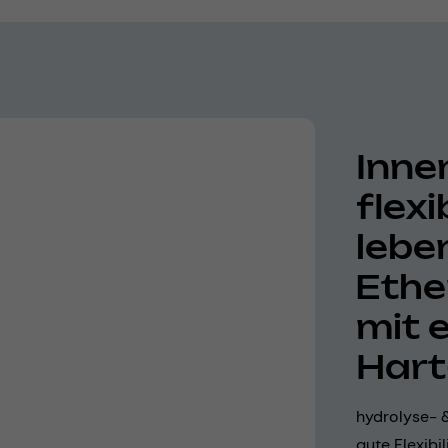
Inne
flex
lebe
Ethe
mit 
Hart
hydrolyse- &
gute Flexibi