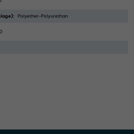
0
lage)
Polyether-Polyurethan
0