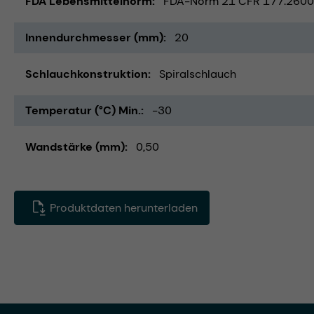
FDA Lebensmittelnorm
FDA-Norm 21 CFR 177.2600
Innendurchmesser (mm)
20
Schlauchkonstruktion
Spiralschlauch
Temperatur (°C) Min.
-30
Wandstärke (mm)
0,50
Produktdaten herunterladen