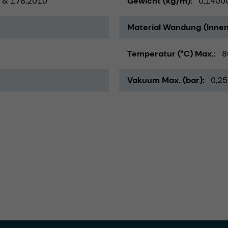
 & 178.2010
Gewicht (kg/m)
0,1400
Material Wandung (Innen
Temperatur (°C) Max.
8
Vakuum Max. (bar)
0,25