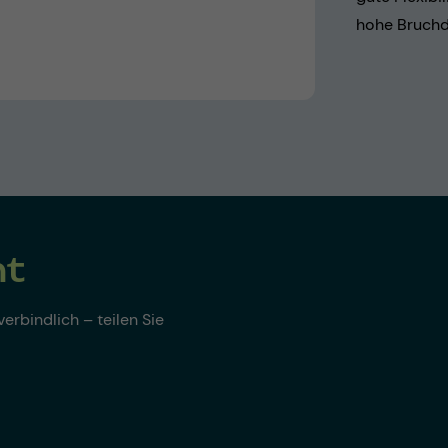
hohe Bruchd
nt
erbindlich – teilen Sie