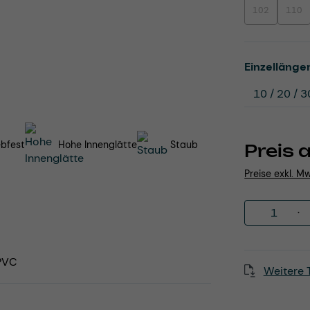
102
110
(Diese Option i
(Dies
Einzellänge
ebfest
Hohe Innenglätte
Staub
Preis 
Preise exkl. M
Produkt 
-PVC
Weitere 