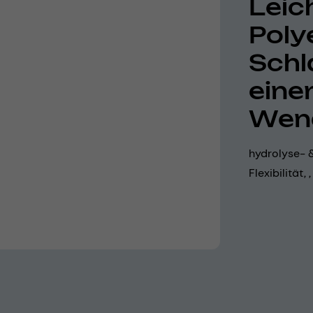
Leich
Poly
Schl
eine
Wen
hydrolyse- &
Flexibilität,