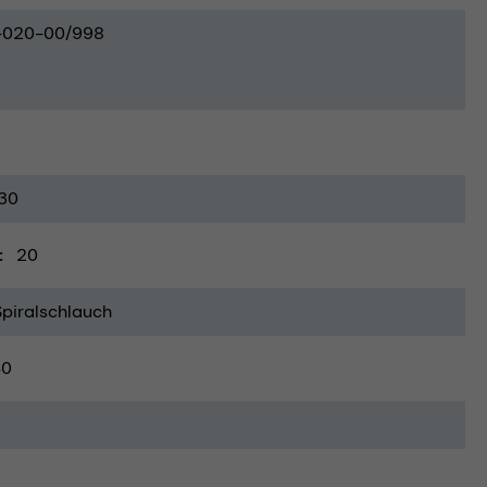
-020-00/998
30
20
Spiralschlauch
40