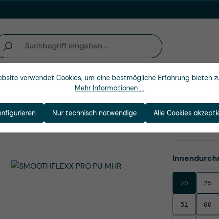
bsite verwendet Cookies, um eine bestmögliche Erfahrung bieten z
Unternehmen
Mehr Informationen ...
onfigurieren
Nur technisch notwendige
Alle Cookies akzepti
U MHR
Produktnu
Innendurch
20
25
51
60