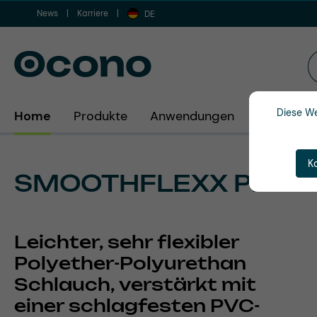
News
Karriere
m Hauptinhalt springen
Zur Suche springen
Zur Hauptnavigation springen
DE
Diese We
Home
Produkte
Anwendungen
Branchen
K
SMOOTHFLEXX PRO P
Leichter, sehr flexibler
Polyether-Polyurethan
Schlauch, verstärkt mit
einer schlagfesten PVC-