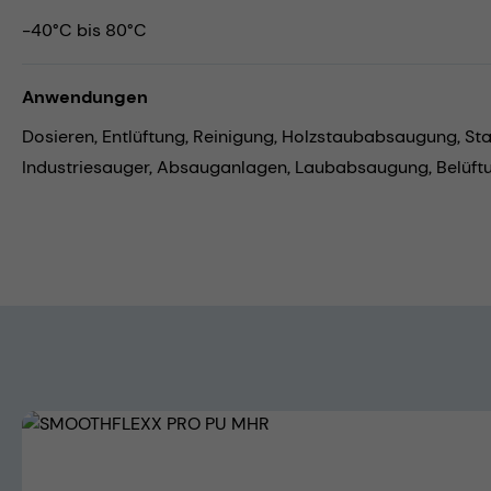
-40°C bis 80°C
Anwendungen
Dosieren,
Entlüftung,
Reinigung,
Holzstaubabsaugung,
St
Industriesauger,
Absauganlagen,
Laubabsaugung,
Belüft
Bildergalerie überspringen