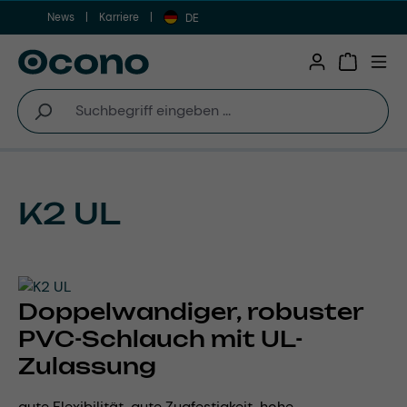
News
Karriere
Zum Hauptinhalt springen
DE
Warenkor
K2 UL
Doppelwandiger, robuster
PVC-Schlauch mit UL-
Zulassung
gute Flexibilität, gute Zugfestigkeit, hohe