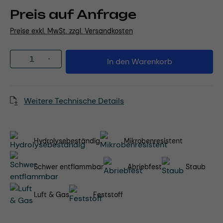
Preis auf Anfrage
Preise exkl. MwSt. zzgl. Versandkosten
Produkt Anzahl: Gib den gewünschten Wert
In den Warenkorb
Weitere Technische Details
Hydrolysebeständig
Mikrobenresistent
Schwer entflammbar
Abriebfest
Staub
Luft & Gas
Feststoff